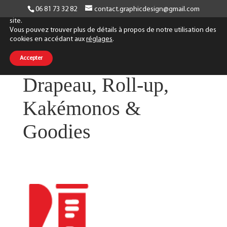
06 81 73 32 82
contact.graphicdesign@gmail.com
Nous utilisons des cookies pour améliorer votre navigation sur notre
site.
Vous pouvez trouver plus de détails à propos de notre utilisation des
cookies en accédant aux
réglages
.
Événements :
Accepter
Drapeau, Roll-up,
Kakémonos &
Goodies