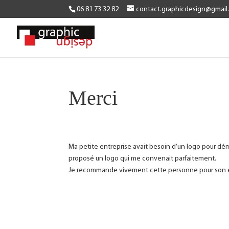
06 81 73 32 82
contact.graphicdesign@gmail
Nous utilisons des cookies p
Vous pouvez trouver plus de
Merci
Ma petite entreprise avait besoin d’un logo pour dém
proposé un logo qui me convenait parfaitement.
Je recommande vivement cette personne pour son éco