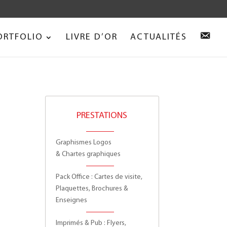
Accepter
.
C
ORTFOLIO
LIVRE D’OR
ACTUALITÉS
O
N
T
A
C
T
PRESTATIONS
Graphismes Logos
t
& Chartes graphiques
Pack Office : Cartes de visite,
Plaquettes, Brochures &
Enseignes
Imprimés & Pub : Flyers,