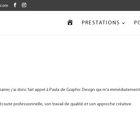
.com
our améliorer votre navigation sur notre site.
 détails à propos de notre utilisation des cookies en accédant aux
réglages
A
PRESTATIONS
P
C
C
U
E
I
L
arrer, j’ai donc fait appel à Paula de Graphic Design qui m’a immédiatemen
ute professionnelle, son travail de qualité et son approche créative.