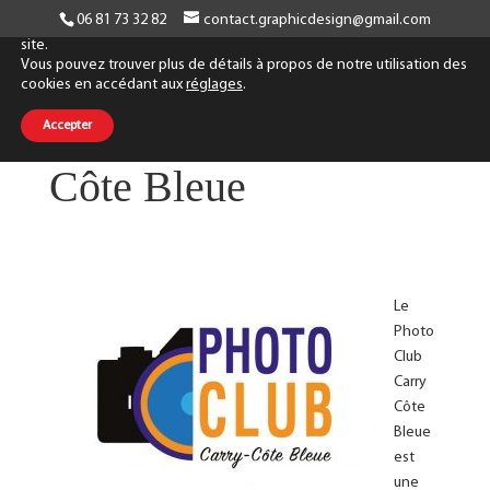
06 81 73 32 82
contact.graphicdesign@gmail.com
Nous utilisons des cookies pour améliorer votre navigation sur notre
site.
Vous pouvez trouver plus de détails à propos de notre utilisation des
cookies en accédant aux
réglages
.
Photo Club Carry
Accepter
Côte Bleue
Le
Photo
Club
Carry
Côte
Bleue
est
une