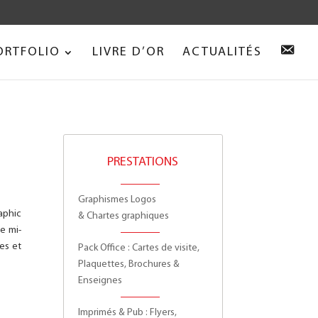
Accepter
.
C
ORTFOLIO
LIVRE D’OR
ACTUALITÉS
O
N
T
A
C
T
PRESTATIONS
Graphismes Logos
aphic
& Chartes graphiques
e mi-
es et
Pack Office : Cartes de visite,
Plaquettes, Brochures &
Enseignes
Imprimés & Pub : Flyers,