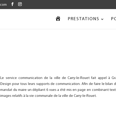
.com
our améliorer votre navigation sur notre site.
 détails à propos de notre utilisation des cookies en accédant aux
réglages
A
PRESTATIONS
P
C
C
U
E
I
L
Le service communication de la ville de Carry-le-Rouet fait appel à Gr
Design pour tous leurs supports de communication. Afin de faire le bilan d
mandat du maire un dépliant 6 vues a été mis en page en combinant text
images relatifs à la vie communale de la ville de Carry-le-Rouet.